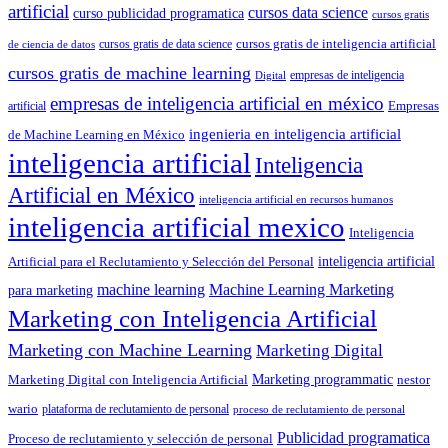
artificial
cursos data science
curso publicidad programatica
cursos gratis
cursos gratis de inteligencia artificial
cursos gratis de data science
de ciencia de datos
cursos gratis de machine learning
empresas de inteligencia
Digital
empresas de inteligencia artificial en méxico
artificial
Empresas
ingenieria en inteligencia artificial
de Machine Learning en México
inteligencia artificial
Inteligencia
Artificial en México
inteligencia artificial en recursos humanos
inteligencia artificial mexico
Inteligencia
Artificial para el Reclutamiento y Selección del Personal
inteligencia artificial
machine learning
Machine Learning Marketing
para marketing
Marketing con Inteligencia Artificial
Marketing con Machine Learning
Marketing Digital
Marketing programmatic
Marketing Digital con Inteligencia Artificial
nestor
wario
plataforma de reclutamiento de personal
proceso de reclutamiento de personal
Publicidad programatica
Proceso de reclutamiento y selección de personal