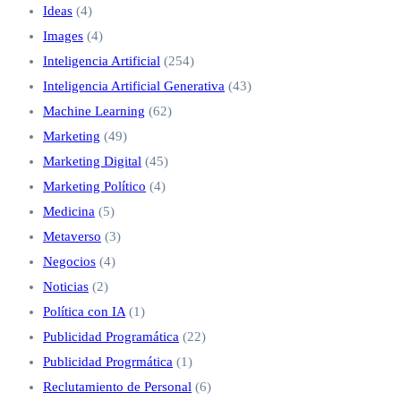
Ideas
(4)
Images
(4)
Inteligencia Artificial
(254)
Inteligencia Artificial Generativa
(43)
Machine Learning
(62)
Marketing
(49)
Marketing Digital
(45)
Marketing Político
(4)
Medicina
(5)
Metaverso
(3)
Negocios
(4)
Noticias
(2)
Política con IA
(1)
Publicidad Programática
(22)
Publicidad Progrmática
(1)
Reclutamiento de Personal
(6)