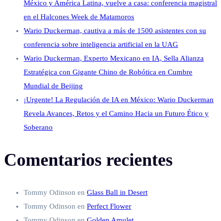
México y América Latina, vuelve a casa: conferencia magistral
en el Halcones Week de Matamoros
Wario Duckerman, cautiva a más de 1500 asistentes con su
conferencia sobre inteligencia artificial en la UAG
Wario Duckerman, Experto Mexicano en IA, Sella Alianza
Estratégica con Gigante Chino de Robótica en Cumbre
Mundial de Beijing
¡Urgente! La Regulación de IA en México: Wario Duckerman
Revela Avances, Retos y el Camino Hacia un Futuro Ético y
Soberano
Comentarios recientes
Tommy Odinson
en
Glass Ball in Desert
Tommy Odinson
en
Perfect Flower
Tommy Odinson
en
Golden Amulet