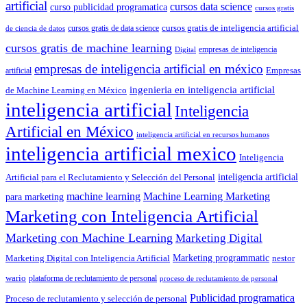
artificial
cursos data science
curso publicidad programatica
cursos gratis
cursos gratis de inteligencia artificial
cursos gratis de data science
de ciencia de datos
cursos gratis de machine learning
empresas de inteligencia
Digital
empresas de inteligencia artificial en méxico
artificial
Empresas
ingenieria en inteligencia artificial
de Machine Learning en México
inteligencia artificial
Inteligencia
Artificial en México
inteligencia artificial en recursos humanos
inteligencia artificial mexico
Inteligencia
Artificial para el Reclutamiento y Selección del Personal
inteligencia artificial
machine learning
Machine Learning Marketing
para marketing
Marketing con Inteligencia Artificial
Marketing con Machine Learning
Marketing Digital
Marketing programmatic
Marketing Digital con Inteligencia Artificial
nestor
wario
plataforma de reclutamiento de personal
proceso de reclutamiento de personal
Publicidad programatica
Proceso de reclutamiento y selección de personal