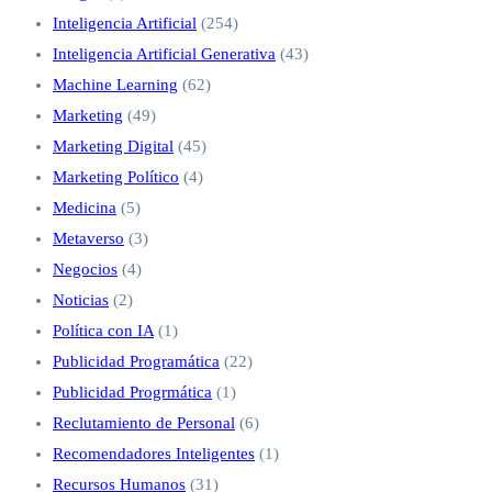
Inteligencia Artificial
(254)
Inteligencia Artificial Generativa
(43)
Machine Learning
(62)
Marketing
(49)
Marketing Digital
(45)
Marketing Político
(4)
Medicina
(5)
Metaverso
(3)
Negocios
(4)
Noticias
(2)
Política con IA
(1)
Publicidad Programática
(22)
Publicidad Progrmática
(1)
Reclutamiento de Personal
(6)
Recomendadores Inteligentes
(1)
Recursos Humanos
(31)