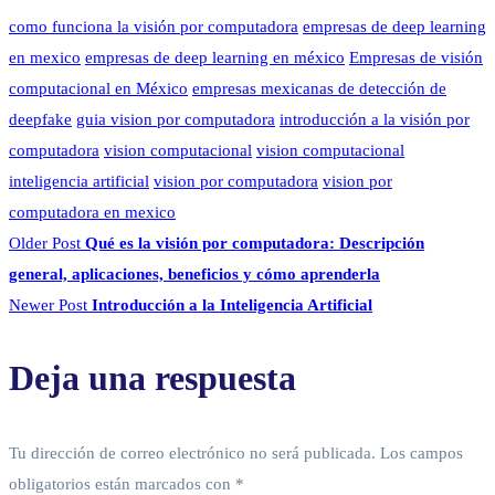
como funciona la visión por computadora
empresas de deep learning
en mexico
empresas de deep learning en méxico
Empresas de visión
computacional en México
empresas mexicanas de detección de
deepfake
guia vision por computadora
introducción a la visión por
computadora
vision computacional
vision computacional
inteligencia artificial
vision por computadora
vision por
computadora en mexico
Older Post
Qué es la visión por computadora: Descripción
general, aplicaciones, beneficios y cómo aprenderla
Newer Post
Introducción a la Inteligencia Artificial
Deja una respuesta
Tu dirección de correo electrónico no será publicada.
Los campos
obligatorios están marcados con
*