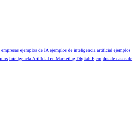
as empresas
ejemplos de IA
ejemplos de inteligencia artificial
ejemplos
mplos
Inteligencia Artificial en Marketing Digital: Ejemplos de casos de